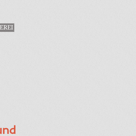
EREI
und