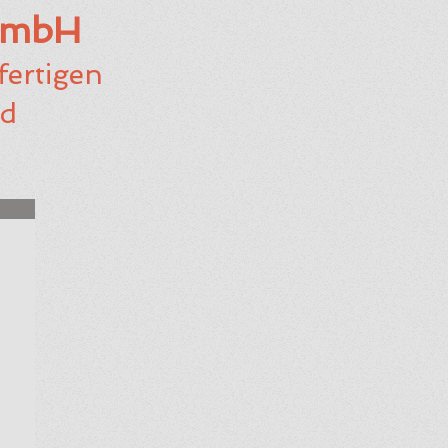
GmbH
ertigen
nd