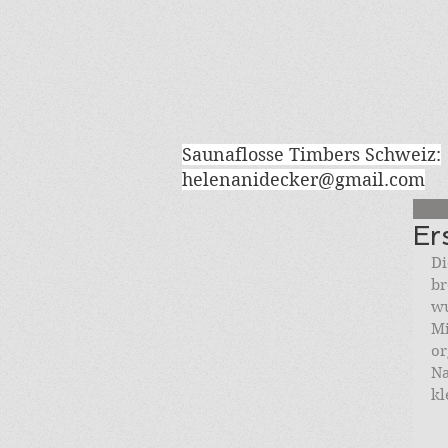
Saunaflosse Timbers Schweiz:
helenanidecker@gmail.com
Er
Di
br
wu
Mi
or
Na
kl