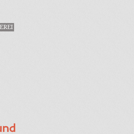
EREI
und