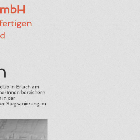
GmbH
ertigen
nd
h
club in Erlach am
cherInnen bereichern
 in der
der Stegsanierung im